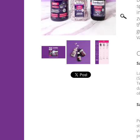
s
i
z
t
g
v
C
S
L
(
T
d
o
S
P
s
v
p