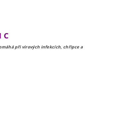
N C
omáhá při virových infekcích, chřipce a