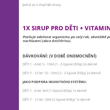
Jedná se o doplněk stravy.
1X SIRUP PRO DĚTI + VITAMI
Posiluje odolnost organizmu po celý rok, obzvláště p
nachlazení (akce AntiVirinu).
DÁVKOVÁNÍ: (V DOBĚ ONEMOCNĚNÍ)
:
DĚTI 1 - 6 let: 5 - 10ml (1 - 2 čajové lžičky) 2x denně
DĚTI 7 - 12 let: 10 - 15ml (2 - 3 čajové lžičky) 2x denně
JAKO PODPORA IMUNITNÍHO SYSTÉMU:
DĚTI 1 - 6 let: 5ml (1 čajová lžička) 1x denně
DĚTI 7 - 12 let: 10ml (2 čajové lžičky) 1x denně