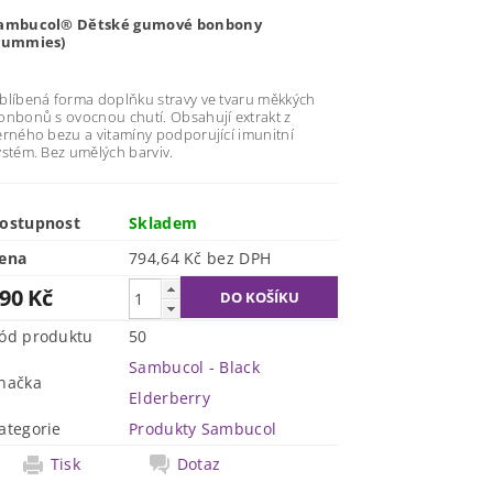
ambucol® Dětské gumové bonbony
gummies)
blíbená forma doplňku stravy ve tvaru měkkých
onbonů s ovocnou chutí. Obsahují extrakt z
erného bezu a vitamíny podporující imunitní
ystém. Bez umělých barviv.
ostupnost
Skladem
ena
794,64 Kč bez DPH
90 Kč
ód produktu
50
Sambucol - Black
načka
Elderberry
ategorie
Produkty Sambucol
Tisk
Dotaz