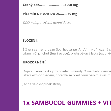
Černý bez........................1000 mg
Vitamin C (100% DDD)........80 mg
DDD = doporučená denní dávka
SLOŽENÍ:
Šťáva z černého bezu (lyofilizovaná), AntiVirin (přirozená s
vitamin C, příchuť (lesní ovoce), protispékavá látka (oxid k
UPOZORNĚNÍ:
Doporučená dávka pro posílení imunity: 2 medvídci denně.
lékařským dohledem, poraďte se před používáním s vaší
Jedná se o doplněk stravy.
1x SAMBUCOL GUMMIES + VI