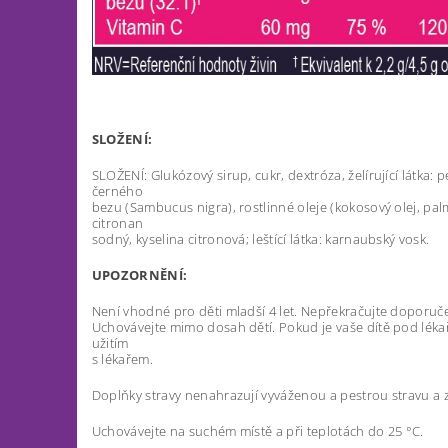
SLOŽENÍ:
SLOŽENÍ: Glukózový sirup, cukr, dextróza, želírující látka: p
černého
bezu (Sambucus nigra), rostlinné oleje (kokosový olej, pal
citronan
sodný, kyselina citronová; leštící látka: karnaubský vosk.
UPOZORNĚNÍ:
Není vhodné pro děti mladší 4 let. Nepřekračujte doporuč
Uchovávejte mimo dosah dětí. Pokud je vaše dítě pod lék
užitím
s lékařem.
Doplňky stravy nenahrazují vyváženou a pestrou stravu a zd
Uchovávejte na suchém místě a při teplotách do 25 °C.