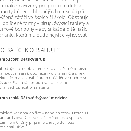
peciálně navržený pro podporu dětské
munity během chladnějších měsíců i při
výšené zátěži ve školce či škole. Obsahuje
ři oblíbené formy – sirup, žvýkací tablety a
umové bonbony – aby si každé dítě našlo
ariantu, která mu bude nejvíce vyhovovat.
O BALÍČEK OBSAHUJE?
ambucol® Dětský sirup
ahodný sirup s obsahem extraktu z černého bezu
Sambucus nigra), obohacený o vitamín C a zinek.
ekutá forma je ideální pro menší děti a snadno se
ávkuje. Pomáhá podporovat přirozenou
branyschopnost organismu.
ambucol® Dětské žvýkací medvídci
raktická varianta do školy nebo na cesty. Obsahují
tandardizovaný extrakt z černého bezu spolu s
itamínem C. Díky příjemné chuti je děti bez
roblémů užívají.