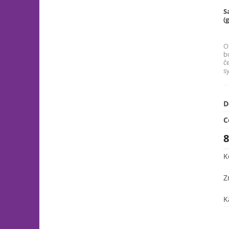
S
(
O
b
č
s
D
C
8
K
Z
K