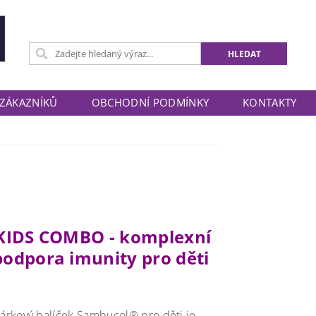
 ZÁKAZNÍKŮ
OBCHODNÍ PODMÍNKY
KONTAKTY
KIDS COMBO - komplexní
podpora imunity pro děti
árkový balíček Sambucol® pro děti je