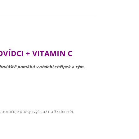
DVÍDCI + VITAMIN C
 obzvláště pomáhá v období chřipek a rým.
oporučuje dávky zvýšit až na 3x denně).