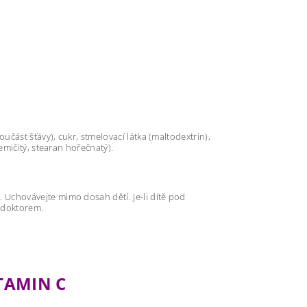
oučást šťávy), cukr, stmelovací látka (maltodextrin),
řemičitý, stearan hořečnatý).
 Uchovávejte mimo dosah dětí. Je-li dítě pod
m doktorem.
TAMIN C